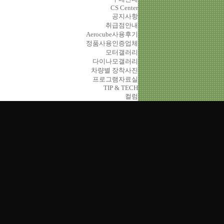
CS Center
공지사항
취급점안내
Aerocube사용후기
정품사용인증업체
모터갤러리
다이나모갤러리
차량별 장착사진
프로그램자료실
TIP & TECH
컬럼