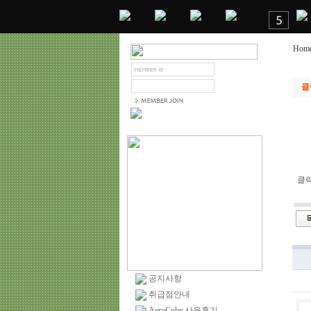
Hom
클
클
공지사항
취급점안내
AeroCube 사용후기