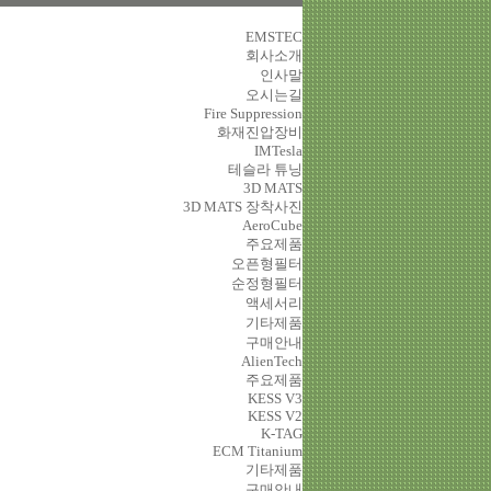
EMSTEC
회사소개
인사말
오시는길
Fire Suppression
화재진압장비
IMTesla
테슬라 튜닝
3D MATS
3D MATS 장착사진
AeroCube
주요제품
오픈형필터
순정형필터
액세서리
기타제품
구매안내
AlienTech
주요제품
KESS V3
KESS V2
K-TAG
ECM Titanium
기타제품
구매안내