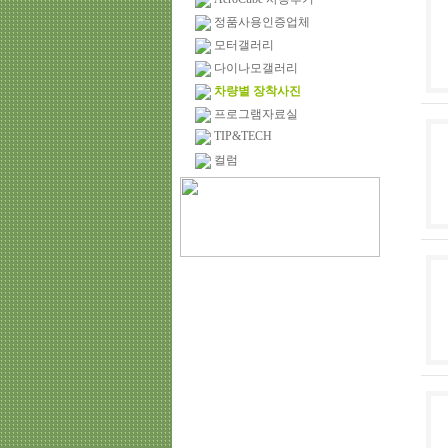
정품사용인증업체
모터갤러리
다이나모갤러리
차량별 장착사진
프로그램자료실
TIP&TECH
컬럼