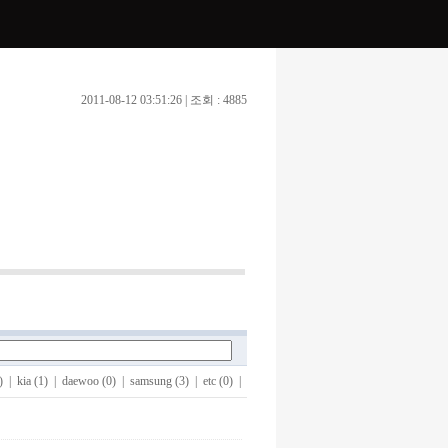
2011-08-12 03:51:26 | 조회 : 4885
)
|
kia (1)
|
daewoo (0)
|
samsung (3)
|
etc (0)
|