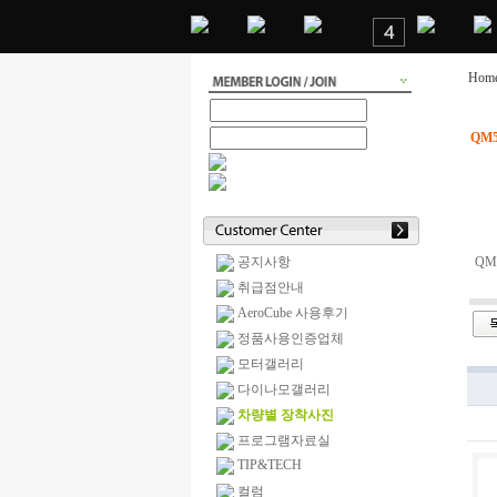
Hom
QM
공지사항
QM
취급점안내
AeroCube 사용후기
정품사용인증업체
모터갤러리
다이나모갤러리
차량별 장착사진
프로그램자료실
TIP&TECH
컬럼