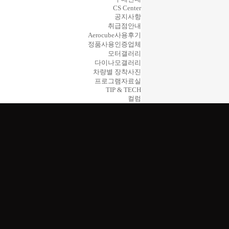
CS Center
공지사항
취급점안내
Aerocube사용후기
정품사용인증업체
모터갤러리
다이나모갤러리
차량별 장착사진
프로그램자료실
TIP & TECH
컬럼