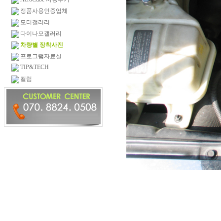
정품사용인증업체
모터갤러리
다이나모갤러리
차량별 장착사진
프로그램자료실
TIP&TECH
컬럼