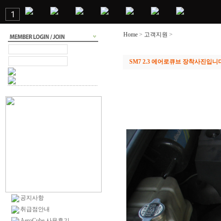
Home
>
고객지원
>
제품갤러리
SM7 2.3 에어로큐브 장착사진입니
공지사항
취급점안내
AeroCube 사용후기