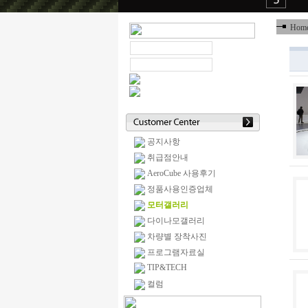
Hom
공지사항
취급점안내
AeroCube 사용후기
정품사용인증업체
모터갤러리
다이나모갤러리
차량별 장착사진
프로그램자료실
TIP&TECH
컬럼