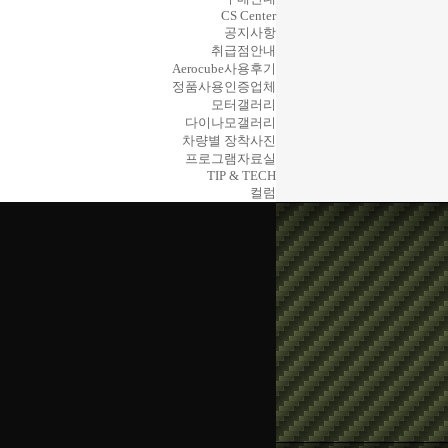
CS Center
공지사항
취급점안내
Aerocube사용후기
정품사용인증업체
모터갤러리
다이나모갤러리
차량별 장착사진
프로그램자료실
TIP & TECH
컬럼